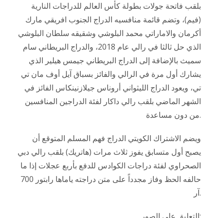
بلقب فاتحة جولات بطولة كأس العالم للدراجات النارية
(فيم)، وتضم قائمة منافسيه الدراج الجنوب افريقي مارك
أكرمان والاماراتي محمد البلوشي وشقيقه سلطان البلوشي
الذي حل ثالثا في رالي عام 2018، والدراج البريطاني سام
سميث بالإضافة إلى الدراج البريطاني جيمس هيلير الذي
يشارك أول مرة في الرالي والفائز بسباق آيل أوف مان تي
تي، ويعود الدراج الليثواني أروناس جيلازنينكاس الفائز في
الشهر الماضي بلقب رالي داكار لفئة الدراجين المنافسين
من دون مساعدة.
ويضم الاشتراك الكويتي الدراج فهم المسلم المتوقع أن
يصبح أول متسابق يفوز ثلاث مرات (هاتريك) بلقب رالي دبي
الصحراوي لفئة دراجات الكوادس للدفع بأربع عجلات إذا ما
حالفه الحظ وفاز مجدداً على متن دراجته ياماها رابتور 700
آر.
التعليق على الصور: