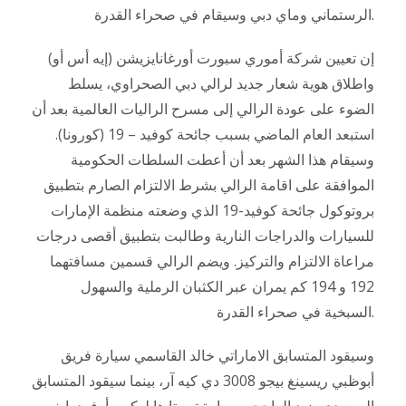
الرستماني وماي دبي وسيقام في صحراء القدرة.
إن تعيين شركة أموري سبورت أورغانايزيشن (إيه أس أو)
واطلاق هوية شعار جديد لرالي دبي الصحراوي، يسلط
الضوء على عودة الرالي إلى مسرح الراليات العالمية بعد أن
استبعد العام الماضي بسبب جائحة كوفيد – 19 (كورونا).
وسيقام هذا الشهر بعد أن أعطت السلطات الحكومية
الموافقة على اقامة الرالي بشرط الالتزام الصارم بتطبيق
بروتوكول جائحة كوفيد-19 الذي وضعته منظمة الإمارات
للسيارات والدراجات النارية وطالبت بتطبيق أقصى درجات
مراعاة الالتزام والتركيز. ويضم الرالي قسمين مسافتهما
192 و 194 كم يمران عبر الكثبان الرملية والسهول
السبخية في صحراء القدرة.
وسيقود المتسابق الاماراتي خالد القاسمي سيارة فريق
أبوظبي ريسينغ بيجو 3008 دي كيه آر، بينما سيقود المتسابق