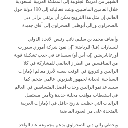
الشهير من أمريكا الجنوبية إلى المملكة العربية السعودية
خلال العامين الماضيين. وبثت فعالياته إلى 190 دولة حول
العالم. إن مثل هذا الترويج يمكن أن يرتقي برالي دبي
الصحراوي ورالي أبوظبي الصحراوي إلى آفاق جديدة.
وأضاف محمد بن سليم، نائب رئيس الاتحاد الدولي
للسيارات (فيا) للرياضة: “إن نفوذ شركة أموري سبورت
أورغانايزيشن (إيه أس أو) سيساعد في جذب تشكيلة قوية
من المنافسين من الطراز العالمي للمشاركة في كلا
الراليين والترويج في الوقت نفسه لأبرز معالم الإمارات
السياحية الجذابة لجمهور تلفزيوني عالمي ضخم. كما
سيساعد نمو الراليين وجذب أفضل المتسابقين في العالم
في استقطاب مواهب محلية جديدة وتأمين مستقبل
الراليات التي حظيت بتاريخ حافل في الإمارات العربية
المتحدة على مر العقود الماضية.
ويحظي رالي دبي الصحراوي بدعم مجموعة عبد الواحد